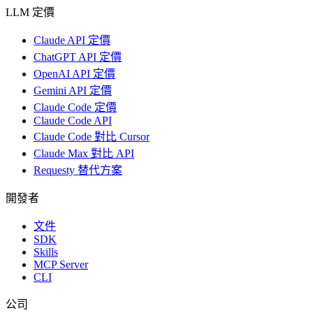
LLM 定價
Claude API 定價
ChatGPT API 定價
OpenAI API 定價
Gemini API 定價
Claude Code 定價
Claude Code API
Claude Code 對比 Cursor
Claude Max 對比 API
Requesty 替代方案
開發者
文件
SDK
Skills
MCP Server
CLI
公司