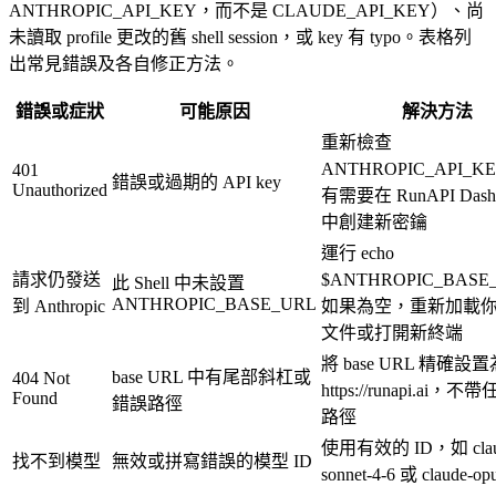
ANTHROPIC_API_KEY，而不是 CLAUDE_API_KEY）、尚
未讀取 profile 更改的舊 shell session，或 key 有 typo。表格列
出常見錯誤及各自修正方法。
錯誤或症狀
可能原因
解決方法
重新檢查
ANTHROPIC_API_
401
錯誤或過期的 API key
Unauthorized
有需要在 RunAPI Dashb
中創建新密鑰
運行 echo
請求仍發送
$ANTHROPIC_BASE
此 Shell 中未設置
ANTHROPIC_BASE_URL
到 Anthropic
如果為空，重新加載
文件或打開新終端
將 base URL 精確設置
base URL 中有尾部斜杠或
404 Not
https://runapi.ai，
Found
錯誤路徑
路徑
使用有效的 ID，如 clau
找不到模型
無效或拼寫錯誤的模型 ID
sonnet-4-6 或 claude-op