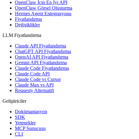
OpenClaw İçin En İyi API
OpenClaw Görsel Oluşturma
Hermes Agent Entegrasyonu
Fiyatlandırma
Değişiklikler
LLM Fiyatlandırma
Claude API Fiyatlandırma
ChatGPT API Fiyatlandırma
OpenAI API Fiyatlandırma
Gemini API Fiyatlandırma
Claude Code Fiyatlandırma
Claude Code API
Claude Code vs Cursor
Claude Max vs API
Requesty Alternatifi
Geliştiriciler
Dokümantasyon
SDK
Yetenekler
MCP Sunucusu
CLI