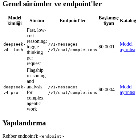
Genel sürümler ve endpoint'ler
Model
Başlangıç
Sürüm
Endpoint'ler
Katalog
kimliği
fiyatı
Fast, low-
cost
reasoning;
Model
deepseek-
/v1/messages
toggle
$0.0001
ayrıntısı
v4-flash
/v1/chat/completions
thinking
per
request
Flagship
reasoning
and
analysis
Model
deepseek-
/v1/messages
$0.0004
for
ayrıntısı
v4-pro
/v1/chat/completions
complex
agentic
work
Yapılandırma
Rehber endpoint'i:
<endpoint>