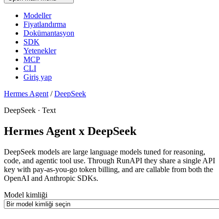
Modeller
Fiyatlandırma
Dokümantasyon
SDK
Yetenekler
MCP
CLI
Giriş yap
Hermes Agent
/
DeepSeek
DeepSeek · Text
Hermes Agent x DeepSeek
DeepSeek models are large language models tuned for reasoning,
code, and agentic tool use. Through RunAPI they share a single API
key with pay-as-you-go token billing, and are callable from both the
OpenAI and Anthropic SDKs.
Model kimliği