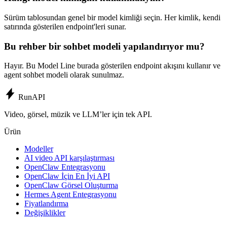
Sürüm tablosundan genel bir model kimliği seçin. Her kimlik, kendi
satırında gösterilen endpoint'leri sunar.
Bu rehber bir sohbet modeli yapılandırıyor mu?
Hayır. Bu Model Line burada gösterilen endpoint akışını kullanır ve
agent sohbet modeli olarak sunulmaz.
Run
API
Video, görsel, müzik ve LLM’ler için tek API.
Ürün
Modeller
AI video API karşılaştırması
OpenClaw Entegrasyonu
OpenClaw İçin En İyi API
OpenClaw Görsel Oluşturma
Hermes Agent Entegrasyonu
Fiyatlandırma
Değişiklikler