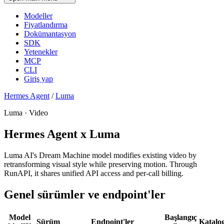
Modeller
Fiyatlandırma
Dokümantasyon
SDK
Yetenekler
MCP
CLI
Giriş yap
Hermes Agent
/
Luma
Luma · Video
Hermes Agent x Luma
Luma AI's Dream Machine model modifies existing video by
retransforming visual style while preserving motion. Through
RunAPI, it shares unified API access and per-call billing.
Genel sürümler ve endpoint'ler
Model
Başlangıç
Sürüm
Endpoint'ler
Katalo