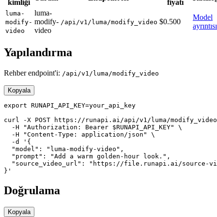
kimliği
fiyatı
luma-
luma-
Model
modify-
$0.500
modify-
/api/v1/luma/modify_video
ayrıntısı
video
video
Yapılandırma
Rehber endpoint'i:
/api/v1/luma/modify_video
Kopyala
export RUNAPI_API_KEY=your_api_key

curl -X POST https://runapi.ai/api/v1/luma/modify_video
  -H "Authorization: Bearer $RUNAPI_API_KEY" \

  -H "Content-Type: application/json" \

  -d '{

  "model": "luma-modify-video",

  "prompt": "Add a warm golden-hour look.",

  "source_video_url": "https://file.runapi.ai/source-vi
}'
Doğrulama
Kopyala