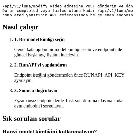
/api/v1/luma/modify_video adresine POST gönderin ve dön
Durum completed veya failed olana kadar /api/v1/luma/mo
completed yanıtının API referansında belgelenen endpoin
Nasıl çalışır
1. Bir model kimliği seçin
Genel katalogdan bir model kimliği seçin ve endpoint'i ile
güncel başlangıç fiyatını inceleyin.
2. RunAPI'yi yapılandırın
Endpoint isteğini göndermeden önce RUNAPI_API_KEY
ayarlayın.
3. Sonucu doğrulayın
Eşzamansız endpoint'lerde Task son duruma ulaşana kadar
aynı endpoint'i sorgulayın.
Sık sorulan sorular
Hangi model kimliğini kullanmalıyım?