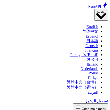
Run
API
العربية
English
简体中文
Español
日本語
Deutsch
Français
Português (Brasil)
한국어
Italiano
Nederlands
Polski
Türkçe
繁體中文（台灣）
繁體中文（香港）
العربية
تسجيل الدخول
Open main menu