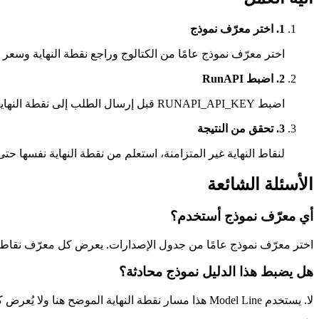
1. اختر معرّف نموذج
اختر معرّف نموذج عامًا من الكتالوج وراجع نقطة النهاية وسعر ال
2. اضبط RunAPI
اضبط RUNAPI_API_KEY قبل إرسال الطلب إلى نقطة النهاية.
3. تحقق من النتيجة
لنقاط النهاية غير المتزامنة، استعلم من نقطة النهاية نفسها حتى تصل Task إلى حالة
الأسئلة الشائعة
أي معرّف نموذج أستخدم؟
اختر معرّف نموذج عامًا من جدول الإصدارات. يعرض كل معرّف نقاط 
هل يضبط هذا الدليل نموذج محادثة؟
لا. يستخدم Model Line هذا مسار نقطة النهاية الموضح هنا ولا يُعرض كنموذج محادثة للوكيل.