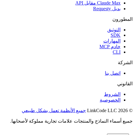
Claude Max مقابل API
بديل Requesty
المطورون
التوثيق
SDK
المهارات
خادم MCP
CLI
الشركة
اتصل بنا
القانوني
الشروط
الخصوصية
© 2026 LinkCode LLC
جميع الأنظمة تعمل بشكل طبيعي
جميع أسماء النماذج والمنتجات علامات تجارية مملوكة لأصحابها.